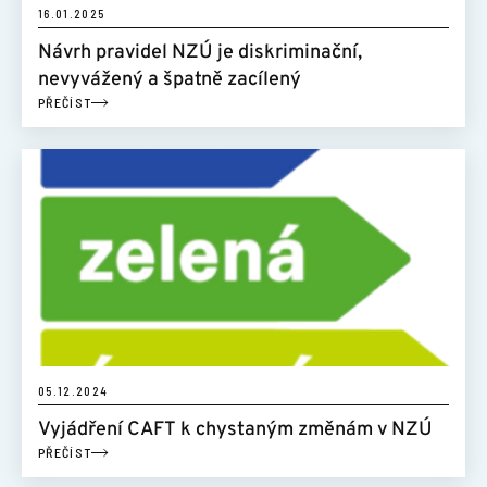
16.01.2025
Návrh pravidel NZÚ je diskriminační,
nevyvážený a špatně zacílený
PŘEČÍST
05.12.2024
Vyjádření CAFT k chystaným změnám v NZÚ
PŘEČÍST