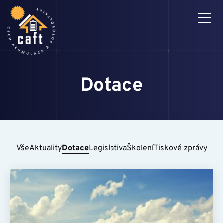
Dotace
3D MONTÁŽNÍ NÁVODY
PRO ČLENY
CAFT
Vše
Aktuality
Dotace
Legislativa
Školení
Tiskové zprávy
AKTUALITY
HLEDÁM PROFÍKA