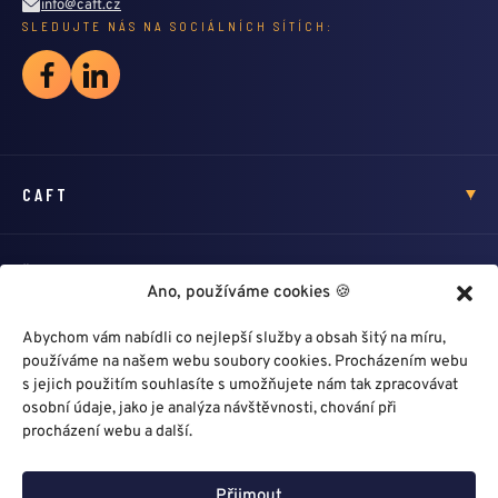
info@caft.cz
SLEDUJTE NÁS NA SOCIÁLNÍCH SÍTÍCH:
CAFT
ŠKOLENÍ
Ano, používáme cookies 🍪
Abychom vám nabídli co nejlepší služby a obsah šitý na míru,
HLEDÁM PROFÍKA
používáme na našem webu soubory cookies. Procházením webu
s jejich použitím souhlasíte s umožňujete nám tak zpracovávat
osobní údaje, jako je analýza návštěvnosti, chování při
DALŠÍ ODKAZY
procházení webu a další.
Přijmout