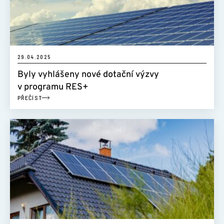
ŠKOLENÍ
POMOCNÁ RUKA
29.04.2025
Byly vyhlášeny nové dotační výzvy
KONTAKT
v programu RES+
PŘEČÍST