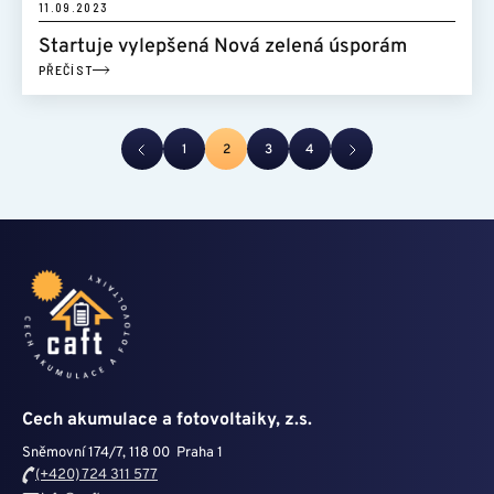
11.09.2023
Startuje vylepšená Nová zelená úsporám
PŘEČÍST
1
2
3
4
Cech akumulace a fotovoltaiky, z.s.
Sněmovní 174/7, 118 00 Praha 1
(+420) 724 311 577