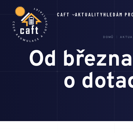
CAFT
AKTUALITY
HLEDÁM PR
DOMŮ
AKTUA
Od března
o dota