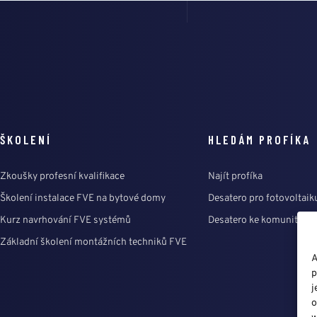
ŠKOLENÍ
HLEDÁM PROFÍKA
Zkoušky profesní kvalifikace
Najít profíka
Školení instalace FVE na bytové domy
Desatero pro fotovoltaik
Kurz navrhování FVE systémů
Desatero ke komunitní e
Základní školení montážních techniků FVE
A
p
j
o