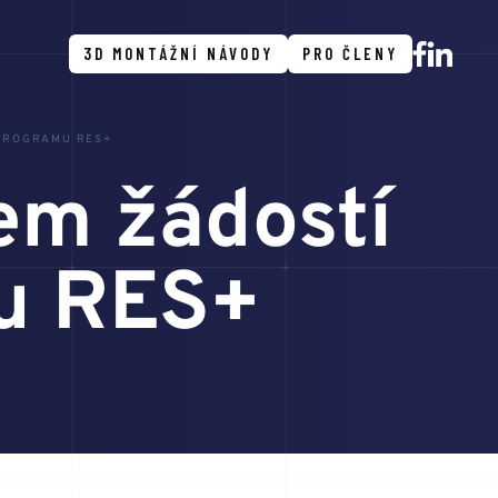
3D MONTÁŽNÍ NÁVODY
PRO ČLENY
 PROGRAMU RES+
em žádostí
mu RES+