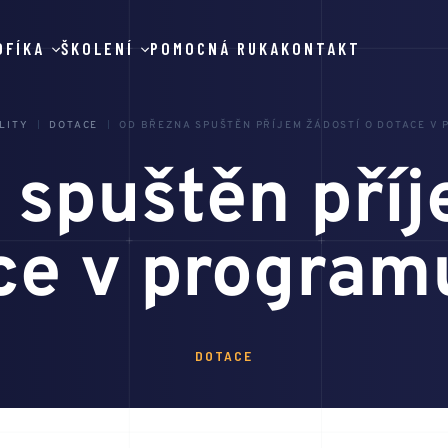
OFÍKA
ŠKOLENÍ
POMOCNÁ RUKA
KONTAKT
LITY
DOTACE
OD BŘEZNA SPUŠTĚN PŘÍJEM ŽÁDOSTÍ O DOTACE V
 spuštěn příj
ce v progra
DOTACE