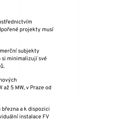
ostřednictvím
dpořené projekty musí
omerční subjekty
 si minimalizují své
ů.
 nových
W až 5 MW, v Praze od
 března a k dispozici
iduální instalace FV