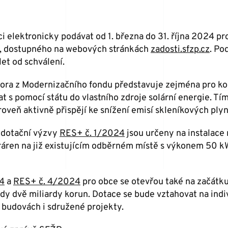
 elektronicky podávat od 1. března do 31. října 2024 pr
, dostupného na webových stránkách
zadosti.sfzp.cz
. Po
let od schválení.
pora z Modernizačního fondu představuje zejména pro k
at s pomocí státu do vlastního zdroje solární energie. Tím
oveň aktivně přispějí ke snížení emisí skleníkových plyn
 dotační výzvy
RES+ č. 1/2024
jsou určeny na instalace
ráren na již existujícím odběrném místě s výkonem 50 k
4
a
RES+ č. 4/2024
pro obce se otevřou také na začátku
y dvě miliardy korun. Dotace se bude vztahovat na indiv
budovách i sdružené projekty.