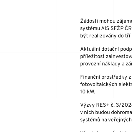
Žádosti mohou zájemci
systému AIS SFŽP ČR
být realizovány do tří 
Aktuální dotační pod
příležitost zainvestov
provozní náklady a zár
Finanční prostředky z
fotovoltaických elekt
10 kW.
Výzvy
RES+ č. 3/202
v nich budou dohromad
systémů na veřejných 