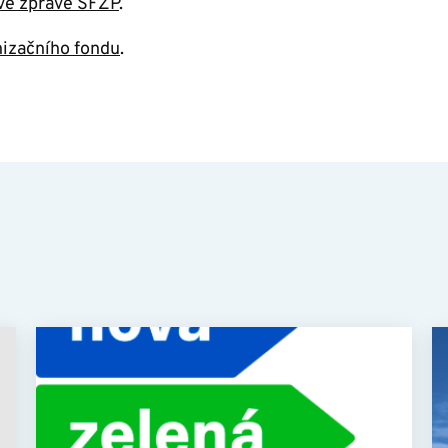
vé zprávě SFŽP
.
izačního fondu
.