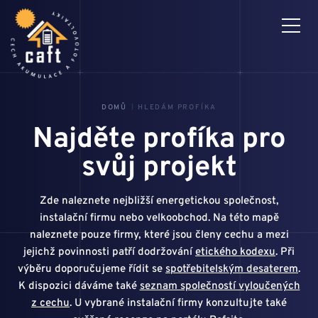
DOMŮ
HLEDÁM PROFÍKA
3D MONTÁŽNÍ NÁVODY
PRO ČLENY
Najděte profíka pro
svůj projekt
CAFT
Zde naleznete nejbližší energetickou společnost,
instalační firmu nebo velkoobchod. Na této mapě
AKTUALITY
naleznete pouze firmy, které jsou členy cechu a mezi
jejichž povinnosti patří dodržování
etického kodexu
. Při
výběru doporučujeme řídit se
spotřebitelským desaterem
.
HLEDÁM PROFÍKA
K dispozici dáváme také
seznam společností vyloučených
z cechu
. U vybrané instalační firmy konzultujte také