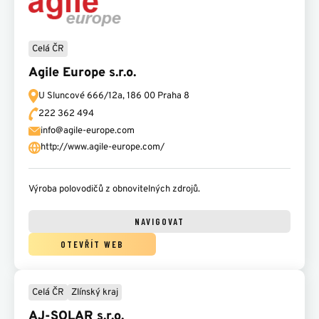
Celá ČR
Agile Europe s.r.o.
U Sluncové 666/12a,
186 00 Praha 8
222 362 494
info@agile-europe.com
http://www.agile-europe.com/
Výroba polovodičů z obnovitelných zdrojů.
NAVIGOVAT
OTEVŘÍT WEB
Celá ČR
Zlínský kraj
AJ-SOLAR s.r.o.