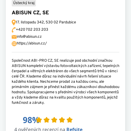
Ústecký kraj
ABISUN CZ, SE
17. listopadu 342,
530 02 Pardubice
+420 702 203 203
info@abisun.cz
https://abisun.cz/
Společnost ABI-PRO CZ, SE realizuje pod obchodní značkou
ABISUN kompletní výstavbu fotovoltaických zařízení, tepelných
čerpadel a větrných elektráren do všech segmentů trhů v rámci
celé ČR. Klademe důraz na individuální návrh řešení situace
každého klienta. Nechceme prodat za každou cenu, ale
primárním zájmem je přinést každému zákazníkovi dlouhodobou
hodnotu. Spolupracujeme s předními výrobci všech komponentů
a vždy klademe důraz na kvalitu použitých komponentů, jejichž
funkčnost a záruky.