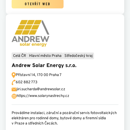
OTEVŘÍT WEB
Celá ČR
Hlavní město Praha
Středočeský kraj
Andrew Solar Energy s.r.o.
Přístavní 14,
170 00 Praha 7
602 882 773‬
jiri.sucharda@andrewsolar.cz
https://www.solarynastrechy.cz
Provádíme instalaci, záruční a pozáruční servis fotovoltaických
elektráren pro rodinné domy, bytové domy a firemní sídla
v Praze a středních Čecách.