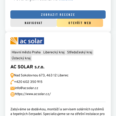
ZOBRAZIT RECENZE
NAVIGOVAT
OTEVŘÍT WEB
Hlavní město Praha
Liberecký kraj
Středočeský kraj
Ústecký kraj
AC SOLAR s.r.o.
Nad Sokolovnou 673,
463 12 Liberec
+420 602 350 915
info@acsolar.cz
https://www.acsolar.cz/
Zabýváme se dodávkou, montáží a servisem solárních systémů
a tepelných čerpadel. Specializujeme se na střešní instalace pro