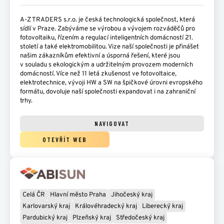
A-Z TRADERS s.r.o. je česká technologická společnost, která
sídlí v Praze. Zabýváme se výrobou a vývojem rozváděčů pro
fotovoltaiku, řízením a regulací inteligentních domácností 21.
století a také elektromobilitou. Vize naší společnosti je přinášet
našim zákazníkům efektivní a úsporná řešení, které jsou
v souladu s ekologickým a udržitelným provozem moderních
domácností. Více než 11 letá zkušenost ve fotovoltaice,
elektrotechnice, vývoji HW a SW na špičkové úrovni evropského
formátu, dovoluje naší společnosti expandovat i na zahraniční
trhy.
NAVIGOVAT
OTEVŘÍT WEB
Celá ČR
Hlavní město Praha
Jihočeský kraj
Karlovarský kraj
Královéhradecký kraj
Liberecký kraj
Pardubický kraj
Plzeňský kraj
Středočeský kraj