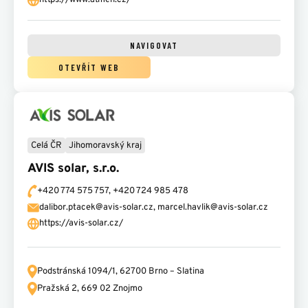
https://www.atmen.cz/
NAVIGOVAT
OTEVŘÍT WEB
Celá ČR
Jihomoravský kraj
AVIS solar, s.r.o.
+420 774 575 757, +420 724 985 478
dalibor.ptacek@avis-solar.cz, marcel.havlik@avis-solar.cz
https://avis-solar.cz/
Podstránská 1094/1,
62700 Brno – Slatina
Pražská 2,
669 02 Znojmo