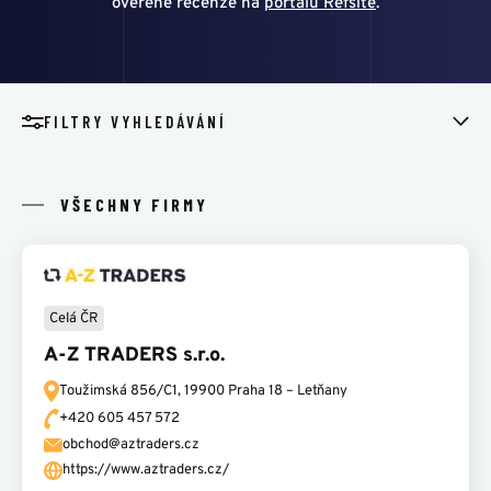
ověřené recenze na
portálu Refsite
.
ŠKOLENÍ
POMOCNÁ RUKA
FILTRY VYHLEDÁVÁNÍ
KONTAKT
VŠECHNY FIRMY
Celá ČR
A-Z TRADERS s.r.o.
Toužimská 856/C1,
19900 Praha 18 – Letňany
+420 605 457 572
obchod@aztraders.cz
https://www.aztraders.cz/