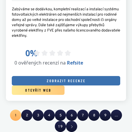
Zabýváme se dodávkou, kompletní realizací a instalací systému
fotovoltaických elektráren od nejmenších instalací pro rodinné
domy až po velké instalace pro obchodní společnosti či orgány
veřejné správy. Dále také zajišťujeme výkupy přebytků
vyrobené elektřiny z FVE přes našeho licencovaného dodavatele
elektřiny.
ZOBRAZIT RECENZE
OTEVŘÍT WEB
1
2
3
4
5
6
7
8
9
…
19