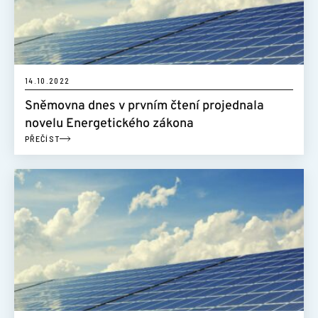
ŠKOLENÍ
POMOCNÁ RUKA
14.10.2022
Sněmovna dnes v prvním čtení projednala
KONTAKT
novelu Energetického zákona
PŘEČÍST