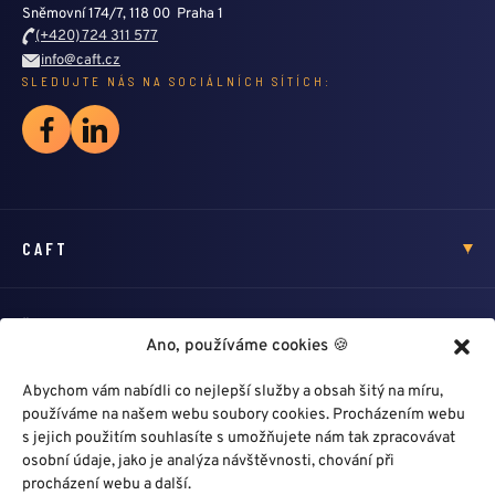
Sněmovní 174/7, 118 00 Praha 1
(+420) 724 311 577
info@caft.cz
SLEDUJTE NÁS NA SOCIÁLNÍCH SÍTÍCH:
CAFT
ŠKOLENÍ
Ano, používáme cookies 🍪
Abychom vám nabídli co nejlepší služby a obsah šitý na míru,
HLEDÁM PROFÍKA
používáme na našem webu soubory cookies. Procházením webu
s jejich použitím souhlasíte s umožňujete nám tak zpracovávat
osobní údaje, jako je analýza návštěvnosti, chování při
DALŠÍ ODKAZY
procházení webu a další.