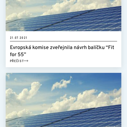
21.07.2021
Evropská komise zveřejnila návrh balíčku “Fit
for 55”
PŘEČÍST