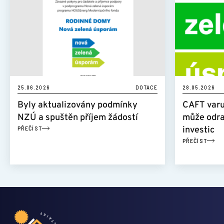
25.06.2026
DOTACE
28.05.2026
Byly aktualizovány podmínky
CAFT varu
NZÚ a spuštěn příjem žádostí
může odra
PŘEČÍST
investic
PŘEČÍST