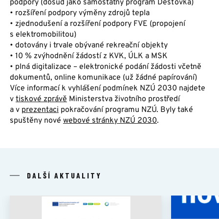
podpory (dosud jako samostatný program Dešťovka)
• rozšíření podpory výměny zdrojů tepla
• zjednodušení a rozšíření podpory FVE (propojení
s elektromobilitou)
• dotovány i trvale obývané rekreační objekty
• 10 % zvýhodnění žádostí z KVK, ÚLK a MSK
• plná digitalizace – elektronické podání žádosti včetně
dokumentů, online komunikace (už žádné papírování)
Více informací k vyhlášení podmínek NZÚ 2030 najdete
v
tiskové zprávě
Ministerstva životního prostředí
a v
prezentaci
pokračování programu NZÚ. Byly také
spuštěny nové
webové stránky NZÚ 2030
.
DALŠÍ AKTUALITY