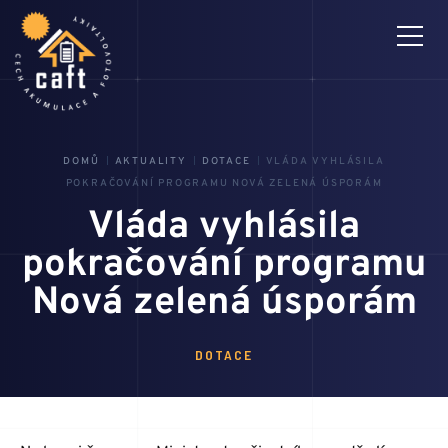
DOMŮ
AKTUALITY
DOTACE
VLÁDA VYHLÁSILA
3D MONTÁŽNÍ NÁVODY
PRO ČLENY
POKRAČOVÁNÍ PROGRAMU NOVÁ ZELENÁ ÚSPORÁM
Vláda vyhlásila
CAFT
pokračování programu
Nová zelená úsporám
AKTUALITY
DOTACE
HLEDÁM PROFÍKA