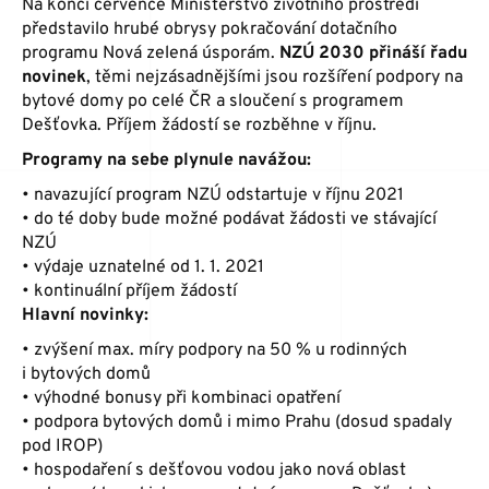
Na konci července Ministerstvo životního prostředí
ŠKOLENÍ
představilo hrubé obrysy pokračování dotačního
programu Nová zelená úsporám.
NZÚ 2030 přináší řadu
novinek
, těmi nejzásadnějšími jsou rozšíření podpory na
POMOCNÁ RUKA
bytové domy po celé ČR a sloučení s programem
Dešťovka. Příjem žádostí se rozběhne v říjnu.
Programy na sebe plynule navážou:
KONTAKT
• navazující program NZÚ odstartuje v říjnu 2021
• do té doby bude možné podávat žádosti ve stávající
NZÚ
• výdaje uznatelné od 1. 1. 2021
• kontinuální příjem žádostí
Hlavní novinky:
• zvýšení max. míry podpory na 50 % u rodinných
i bytových domů
• výhodné bonusy při kombinaci opatření
• podpora bytových domů i mimo Prahu (dosud spadaly
pod IROP)
• hospodaření s dešťovou vodou jako nová oblast