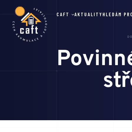
CAFT
AKTUALITY
HLEDÁM PR
D
Povinn
st