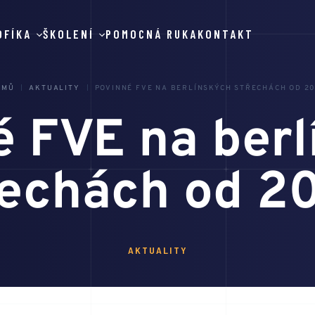
OFÍKA
ŠKOLENÍ
POMOCNÁ RUKA
KONTAKT
OMŮ
AKTUALITY
POVINNÉ FVE NA BERLÍNSKÝCH STŘECHÁCH OD 2
é FVE na berl
řechách od 2
AKTUALITY