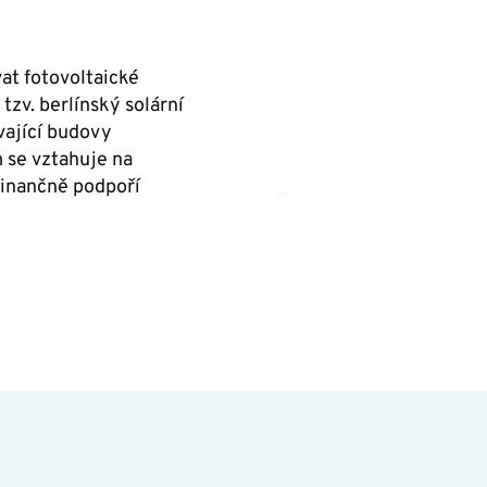
t fotovoltaické
tzv. berlínský solární
vající budovy
m se vztahuje na
finančně podpoří