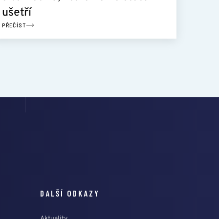
ušetří
PŘEČÍST
DALŠÍ ODKAZY
Aktuality