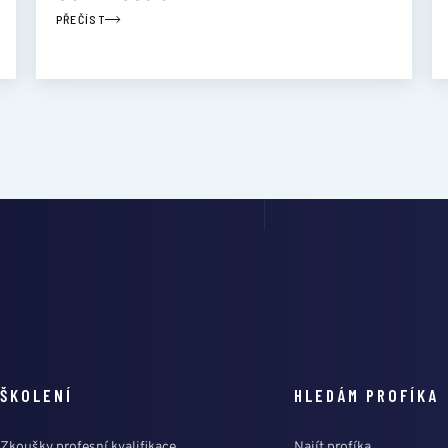
PŘEČÍST
ŠKOLENÍ
HLEDÁM PROFÍKA
Zkoušky profesní kvalifikace
Najít profíka