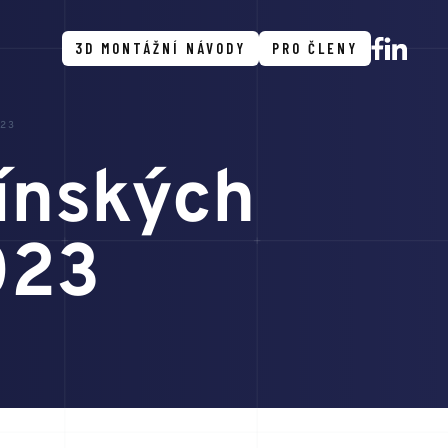
3D MONTÁŽNÍ NÁVODY
PRO ČLENY
023
ínských
023