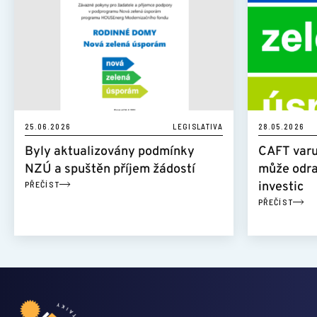
25.06.2026
LEGISLATIVA
28.05.2026
Byly aktualizovány podmínky
CAFT varu
NZÚ a spuštěn příjem žádostí
může odra
PŘEČÍST
investic
PŘEČÍST