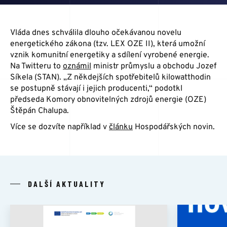
ŠKOLENÍ
Vláda dnes schválila dlouho očekávanou novelu
POMOCNÁ RUKA
energetického zákona (tzv. LEX OZE II), která umožní
vznik komunitní energetiky a sdílení vyrobené energie.
Na Twitteru to
oznámil
ministr průmyslu a obchodu Jozef
Síkela (STAN). „Z někdejších spotřebitelů kilowatthodin
KONTAKT
se postupně stávají i jejich producenti,“ podotkl
předseda Komory obnovitelných zdrojů energie (OZE)
Štěpán Chalupa.
Více se dozvíte například v
článku
Hospodářských novin.
DALŠÍ AKTUALITY