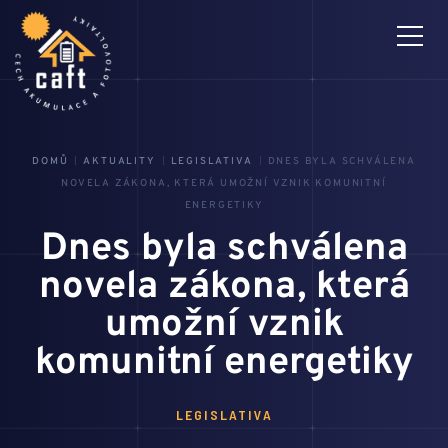
DOMŮ
AKTUALITY
LEGISLATIVA
DNES BYLA SCHVÁLENA
3D MONTÁŽNÍ NÁVODY
PRO ČLENY
NOVELA ZÁKONA, KTERÁ UMOŽNÍ VZNIK KOMUNITNÍ
ENERGETIKY
Dnes byla schválena
CAFT
novela zákona, která
umožní vznik
AKTUALITY
komunitní energetiky
HLEDÁM PROFÍKA
LEGISLATIVA