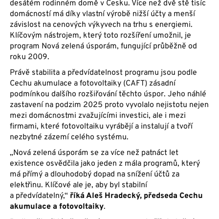
desátém rodinném domě v Česku. Více než dvě stě tisíc
domácností má díky vlastní výrobě nižší účty a menší
závislost na cenových výkyvech na trhu s energiemi.
Klíčovým nástrojem, který toto rozšíření umožnil, je
program Nová zelená úsporám, fungující průběžně od
roku 2009.
Právě stabilita a předvídatelnost programu jsou podle
Cechu akumulace a fotovoltaiky (CAFT) zásadní
podmínkou dalšího rozšiřování těchto úspor. Jeho náhlé
zastavení na podzim 2025 proto vyvolalo nejistotu nejen
mezi domácnostmi zvažujícími investici, ale i mezi
firmami, které fotovoltaiku vyrábějí a instalují a tvoří
nezbytné zázemí celého systému.
„Nová zelená úsporám se za více než patnáct let
existence osvědčila jako jeden z mála programů, který
má přímý a dlouhodobý dopad na snížení účtů za
elektřinu. Klíčové ale je, aby byl stabilní
a předvídatelný,“
říká Aleš Hradecký, předseda Cechu
akumulace a fotovoltaiky
.