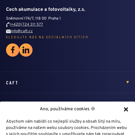
Cech akumulace a fotovoltaiky, z.s.
Sněmovní 174/7, 118 00 Praha 1
(+420) 724 311 577
info@caft.cz
SLEDUJTE NÁS NA SOCIÁLNÍCH SÍTÍCH:
CAFT
ŠKOLENÍ
Ano, používáme cookies 🍪
Abychom vám nabídli co nejlepší služby a obsah šitý na míru,
HLEDÁM PROFÍKA
používáme na našem webu soubory cookies. Procházením webu
s jejich použitím souhlasíte s umožňujete nám tak zpracovávat