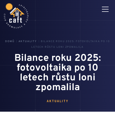
DOMŮ
AKTUALITY
BILANCE ROKU 2025: FOTOVOLTAIKA PO 10
3D MONTÁŽNÍ NÁVODY
PRO ČLENY
LETECH RŮSTU LONI ZPOMALILA
Bilance roku 2025:
CAFT
fotovoltaika po 10
letech růstu loni
AKTUALITY
zpomalila
HLEDÁM PROFÍKA
AKTUALITY