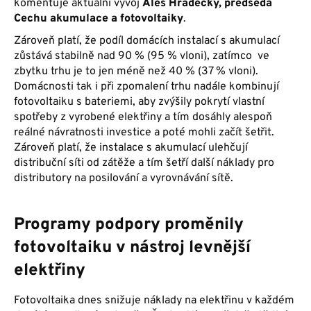
komentuje aktuální vývoj
Aleš Hradecký, předseda
Cechu akumulace a fotovoltaiky
.
Zároveň platí, že podíl domácích instalací s akumulací
zůstává stabilně nad 90 % (95 % vloni), zatímco ve
zbytku trhu je to jen méně než 40 % (37 % vloni).
Domácnosti tak i při zpomalení trhu nadále kombinují
fotovoltaiku s bateriemi, aby zvýšily pokrytí vlastní
spotřeby z vyrobené elektřiny a tím dosáhly alespoň
reálné návratnosti investice a poté mohli začít šetřit.
Zároveň platí, že instalace s akumulací ulehčují
distribuční síti od zátěže a tím šetří další náklady pro
distributory na posilování a vyrovnávání sítě.
Programy podpory proměnily
fotovoltaiku v nástroj levnější
elektřiny
Fotovoltaika dnes snižuje náklady na elektřinu v každém