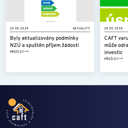
25.06.2026
AKTUALITY
28.05.2026
Byly aktualizovány podmínky
CAFT varu
NZÚ a spuštěn příjem žádostí
může odra
PŘEČÍST
investic
PŘEČÍST