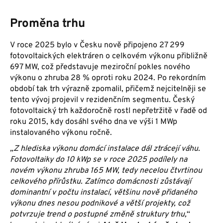
Proměna trhu
V roce 2025 bylo v Česku nově připojeno 27 299
fotovoltaických elektráren o celkovém výkonu přibližně
697 MW, což představuje meziroční pokles nového
výkonu o zhruba 28 % oproti roku 2024. Po rekordním
období tak trh výrazně zpomalil, přičemž nejcitelněji se
tento vývoj projevil v rezidenčním segmentu. Český
fotovoltaický trh každoročně rostl nepřetržitě v řadě od
roku 2015, kdy dosáhl svého dna ve výši 1 MWp
instalovaného výkonu ročně.
„Z hlediska výkonu domácí instalace dál ztrácejí váhu.
Fotovoltaiky do 10 kWp se v roce 2025 podílely na
novém výkonu zhruba 165 MW, tedy necelou čtvrtinou
celkového přírůstku. Zatímco domácnosti zůstávají
dominantní v počtu instalací, většinu nově přidaného
výkonu dnes nesou podnikové a větší projekty, což
potvrzuje trend o postupné změně struktury trhu,
“