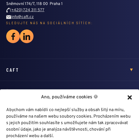
Sněmovní 174/7, 118 00 Praha 1
(+420) 724 311 577
info@caft.cz
SLEDUJTE NÁS NA SOCIÁLNÍCH SÍTÍCH:
CAFT
ŠKOLENÍ
Ano, používáme cookies 🍪
Abychom vám nabídli co nejlepší služby a obsah šitý na míru,
HLEDÁM PROFÍKA
používáme na našem webu soubory cookies. Procházením webu
s jejich použitím souhlasíte s umožňujete nám tak zpracovávat
osobní údaje, jako je analýza návštěvnosti, chování při
DALŠÍ ODKAZY
procházení webu a další.