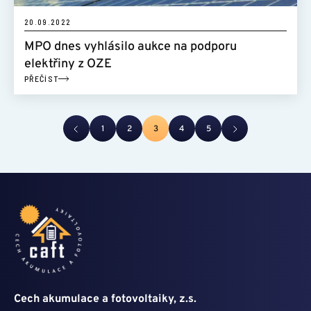
20.09.2022
MPO dnes vyhlásilo aukce na podporu
elektřiny z OZE
PŘEČÍST
1
2
3
4
5
Cech akumulace a fotovoltaiky, z.s.