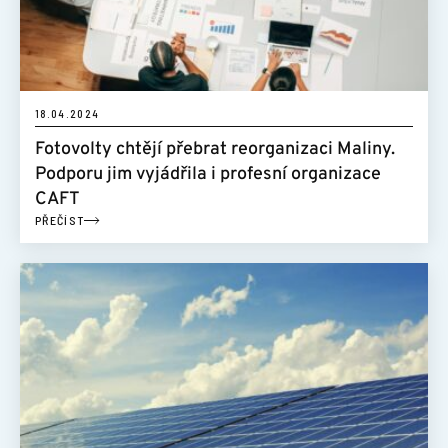
ŠKOLENÍ
POMOCNÁ RUKA
18.04.2024
Fotovolty chtějí přebrat reorganizaci Maliny.
KONTAKT
Podporu jim vyjádřila i profesní organizace
CAFT
PŘEČÍST